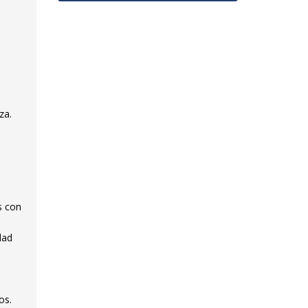
za.
s con
dad
os.