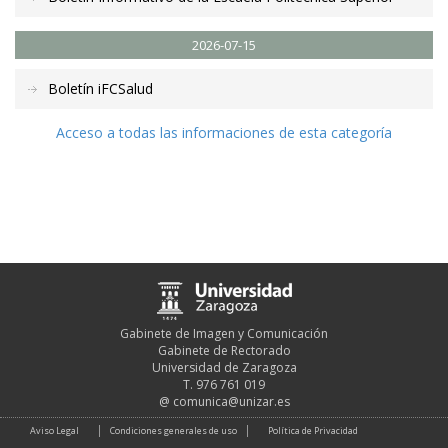
2026-07-15
Boletín iFCSalud
Acceso a todas las informaciones de esta categoría
Gabinete de Imagen y Comunicación
Gabinete de Rectorado
Universidad de Zaragoza
T. 976 761 019
@
comunica@unizar.es
Aviso Legal
Condiciones generales de uso
Política de Privacidad