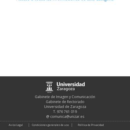
Gabinete de Imagen y Comunicación
Gabinete de Rectorado
Universidad de Zaragoza
T. 976 761 019
@
comunica@unizar.es
Aviso Legal
Condiciones generales de uso
Política de Privacidad