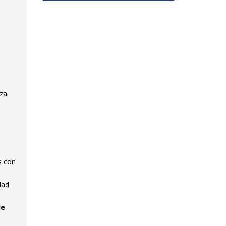
za.
s con
dad
de