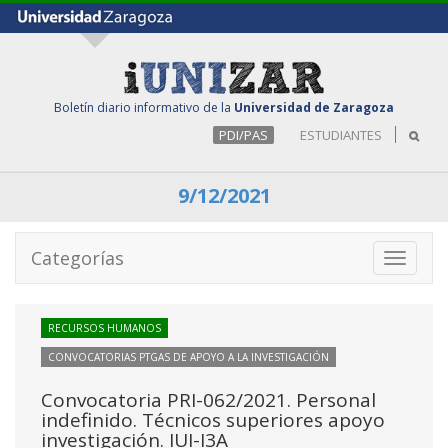
Boletín diario informativo de la
Universidad de Zaragoza
PDI/PAS
ESTUDIANTES
9/12/2021
Categorías
Toggle
navigati
RECURSOS HUMANOS
CONVOCATORIAS PTGAS DE APOYO A LA INVESTIGACIÓN
Convocatoria PRI-062/2021. Personal
indefinido. Técnicos superiores apoyo
investigación. IUI-I3A