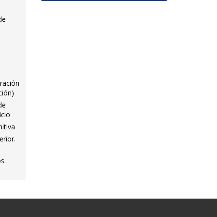
de
a
oración
ción)
de
icio
itiva
rior.
s.