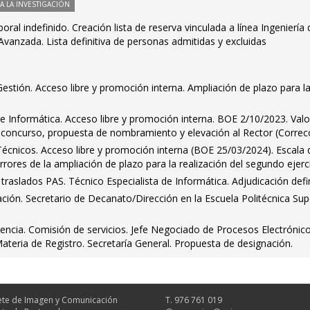
 LA INVESTIGACIÓN
ral indefinido. Creación lista de reserva vinculada a línea Ingeniería 
Avanzada. Lista definitiva de personas admitidas y excluidas
stión. Acceso libre y promoción interna. Ampliación de plazo para l
o
e Informática. Acceso libre y promoción interna. BOE 2/10/2023. Val
e concurso, propuesta de nombramiento y elevación al Rector (Correc
écnicos. Acceso libre y promoción interna (BOE 25/03/2024). Escala 
rrores de la ampliación de plazo para la realización del segundo ejerc
raslados PAS. Técnico Especialista de Informática. Adjudicación defin
ción. Secretario de Decanato/Dirección en la Escuela Politécnica Supe
encia. Comisión de servicios. Jefe Negociado de Procesos Electrónico
Materia de Registro. Secretaría General. Propuesta de designación.
te de Imagen y Comunicación
T. 976 761 019