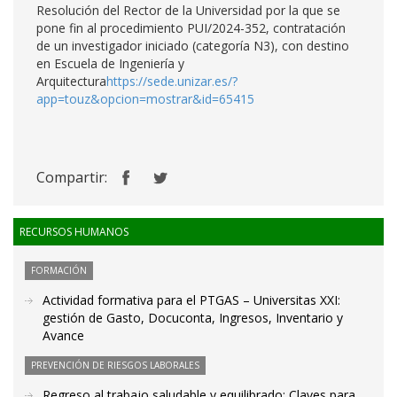
Resolución del Rector de la Universidad por la que se
pone fin al procedimiento PUI/2024-352, contratación
de un investigador iniciado (categoría N3), con destino
en Escuela de Ingeniería y
Arquitectura
https://sede.unizar.es/?
app=touz&opcion=mostrar&id=65415
Compartir:
RECURSOS HUMANOS
FORMACIÓN
Actividad formativa para el PTGAS – Universitas XXI:
gestión de Gasto, Docuconta, Ingresos, Inventario y
Avance
PREVENCIÓN DE RIESGOS LABORALES
Regreso al trabajo saludable y equilibrado: Claves para