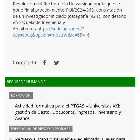
Resolución del Rector de la Universidad por la que se
pone fin al procedimiento PUI/2024-363, contratación
de un investigador iniciado (categoría N3.1), con destino
en Escuela de Ingeniería y
Arquitectura
https://sede.unizar.es/?
app=touz&opcion=mostrar&id=65416
Compartir:
RECURSOS HUMANOS
FORMACIÓN
Actividad formativa para el PTGAS – Universitas XXI:
gestión de Gasto, Docuconta, Ingresos, Inventario y
Avance
PREVENCIÓN DE RIESGOS LABORALES
Regreso al trabajo saludable y equilibrado: Claves para