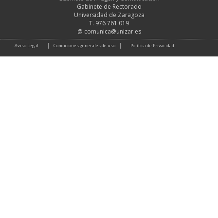
Gabinete de Rectorado
Universidad de Zaragoza
T. 976 761 019
@
comunica@unizar.es
Aviso Legal
Condiciones generales de uso
Política de Privacidad