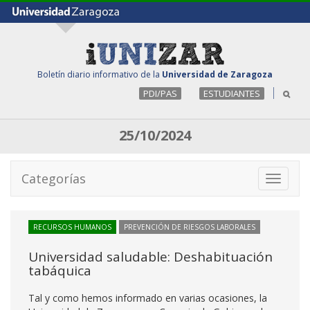
Boletín diario informativo de la
Universidad de Zaragoza
PDI/PAS
ESTUDIANTES
25/10/2024
Categorías
Toggle
navigati
RECURSOS HUMANOS
PREVENCIÓN DE RIESGOS LABORALES
Universidad saludable: Deshabituación
tabáquica
Tal y como hemos informado en varias ocasiones, la