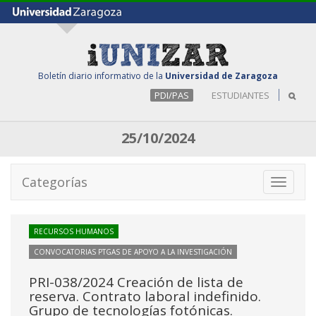
Boletín diario informativo de la
Universidad de Zaragoza
PDI/PAS
ESTUDIANTES
25/10/2024
Categorías
Toggle
navigati
RECURSOS HUMANOS
CONVOCATORIAS PTGAS DE APOYO A LA INVESTIGACIÓN
PRI-038/2024 Creación de lista de
reserva. Contrato laboral indefinido.
Grupo de tecnologías fotónicas.