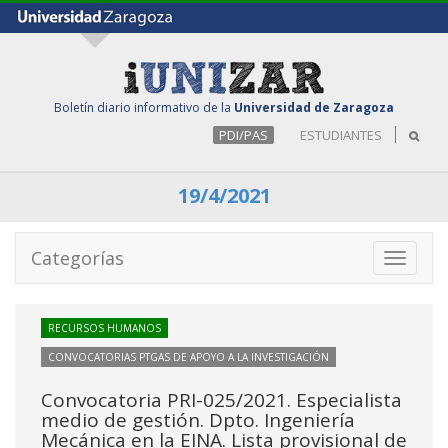
Boletín diario informativo de la
Universidad de Zaragoza
PDI/PAS
ESTUDIANTES
19/4/2021
Categorías
Toggle
navigati
RECURSOS HUMANOS
CONVOCATORIAS PTGAS DE APOYO A LA INVESTIGACIÓN
Convocatoria PRI-025/2021. Especialista
medio de gestión. Dpto. Ingeniería
Mecánica en la EINA. Lista provisional de