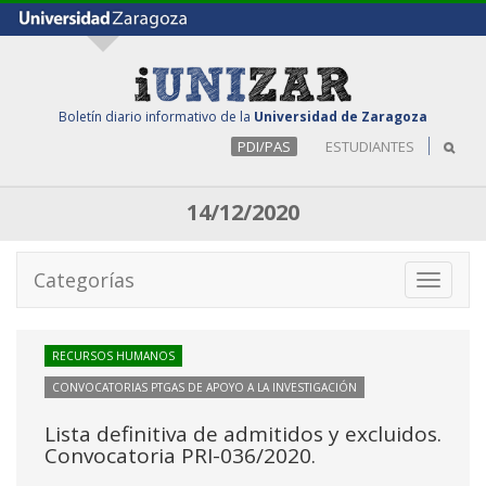
Boletín diario informativo de la
Universidad de Zaragoza
PDI/PAS
ESTUDIANTES
14/12/2020
Categorías
Toggle
navigati
RECURSOS HUMANOS
CONVOCATORIAS PTGAS DE APOYO A LA INVESTIGACIÓN
Lista definitiva de admitidos y excluidos.
Convocatoria PRI-036/2020.