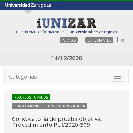
Boletín diario informativo de la
Universidad de Zaragoza
PDI/PAS
ESTUDIANTES
14/12/2020
Categorías
Toggle
navigati
RECURSOS HUMANOS
CONVOCATORIAS DE PERSONAL INVESTIGADOR
Convocatoria de prueba objetiva.
Procedimiento PUI/2020-309