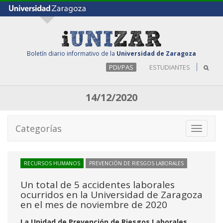
Boletín diario informativo de la
Universidad de Zaragoza
PDI/PAS
ESTUDIANTES
14/12/2020
Categorías
Toggle
navigati
RECURSOS HUMANOS
PREVENCIÓN DE RIESGOS LABORALES
Un total de 5 accidentes laborales
ocurridos en la Universidad de Zaragoza
en el mes de noviembre de 2020
La Unidad de Prevención de Riesgos Laborales