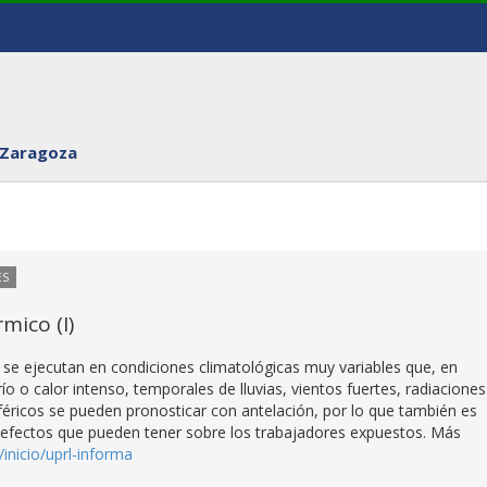
 Zaragoza
ES
ico (I)
,
se ejecutan en condiciones climatológicas muy variables que, en
o o calor intenso, temporales de lluvias, vientos fuertes, radiaciones
éricos se pueden pronosticar con antelación, por lo que también es
s efectos que pueden tener sobre los trabajadores expuestos. Más
s/inicio/uprl-informa