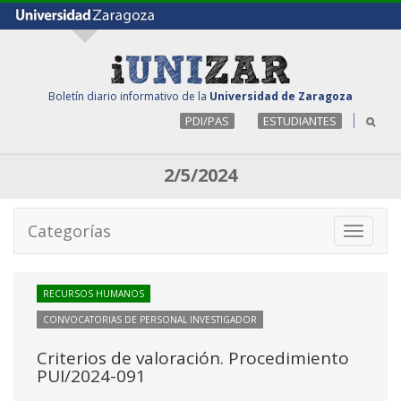
Boletín diario informativo de la
Universidad de Zaragoza
PDI/PAS
ESTUDIANTES
2/5/2024
Categorías
Toggle
navigati
RECURSOS HUMANOS
CONVOCATORIAS DE PERSONAL INVESTIGADOR
Criterios de valoración. Procedimiento
PUI/2024-091