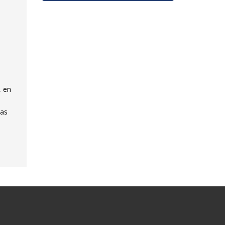
, en
bas