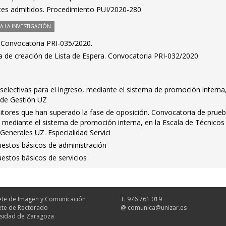
antes admitidos. Procedimiento PUI/2020-280
 LA INVESTIGACIÓN
s. Convocatoria PRI-035/2020.
a de creación de Lista de Espera. Convocatoria PRI-032/2020.
electivas para el ingreso, mediante el sistema de promoción interna
 de Gestión UZ
itores que han superado la fase de oposición. Convocatoria de prue
o, mediante el sistema de promoción interna, en la Escala de Técnicos
 Generales UZ. Especialidad Servici
uestos básicos de administración
estos básicos de servicios
te de Imagen y Comunicación
T. 976 761 019
te de Rectorado
@
comunica@unizar.es
sidad de Zaragoza