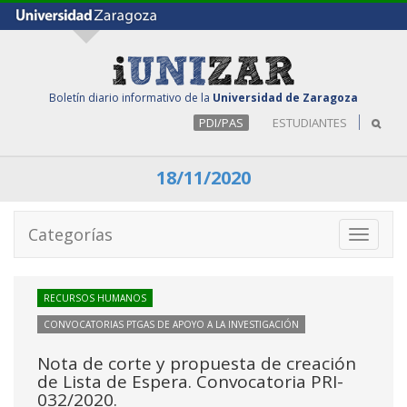
Boletín diario informativo de la
Universidad de Zaragoza
PDI/PAS
ESTUDIANTES
18/11/2020
Categorías
Toggle
navigati
RECURSOS HUMANOS
CONVOCATORIAS PTGAS DE APOYO A LA INVESTIGACIÓN
Nota de corte y propuesta de creación
de Lista de Espera. Convocatoria PRI-
032/2020.