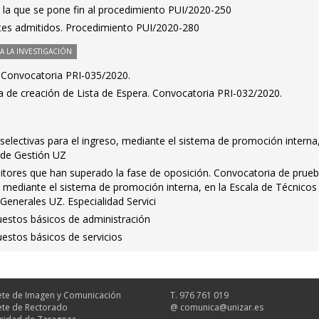
 la que se pone fin al procedimiento PUI/2020-250
antes admitidos. Procedimiento PUI/2020-280
 LA INVESTIGACIÓN
s. Convocatoria PRI-035/2020.
a de creación de Lista de Espera. Convocatoria PRI-032/2020.
electivas para el ingreso, mediante el sistema de promoción interna
 de Gestión UZ
itores que han superado la fase de oposición. Convocatoria de prue
o, mediante el sistema de promoción interna, en la Escala de Técnicos
 Generales UZ. Especialidad Servici
uestos básicos de administración
estos básicos de servicios
te de Imagen y Comunicación
T. 976 761 019
te de Rectorado
@
comunica@unizar.es