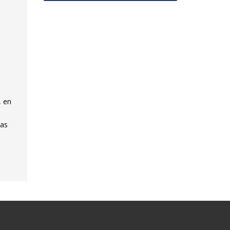
, en
bas