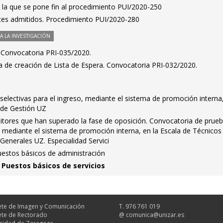
 la que se pone fin al procedimiento PUI/2020-250
antes admitidos. Procedimiento PUI/2020-280
 LA INVESTIGACIÓN
s. Convocatoria PRI-035/2020.
a de creación de Lista de Espera. Convocatoria PRI-032/2020.
electivas para el ingreso, mediante el sistema de promoción interna
 de Gestión UZ
itores que han superado la fase de oposición. Convocatoria de prue
o, mediante el sistema de promoción interna, en la Escala de Técnicos
 Generales UZ. Especialidad Servici
uestos básicos de administración
 Puestos básicos de servicios
te de Imagen y Comunicación
T. 976 761 019
te de Rectorado
@
comunica@unizar.es