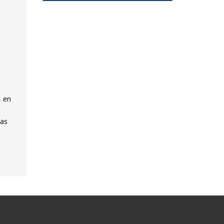
, en
bas