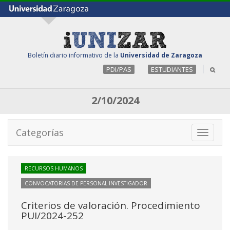
Boletín diario informativo de la
Universidad de Zaragoza
PDI/PAS
ESTUDIANTES
2/10/2024
Categorías
Toggle
navigati
RECURSOS HUMANOS
CONVOCATORIAS DE PERSONAL INVESTIGADOR
Criterios de valoración. Procedimiento
PUI/2024-252