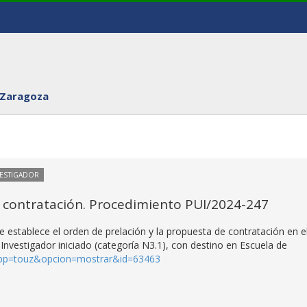
 Zaragoza
VESTIGADOR
 contratación. Procedimiento PUI/2024-247
 establece el orden de prelación y la propuesta de contratación en e
nvestigador iniciado (categoría N3.1), con destino en Escuela de
/?app=touz&opcion=mostrar&id=63463