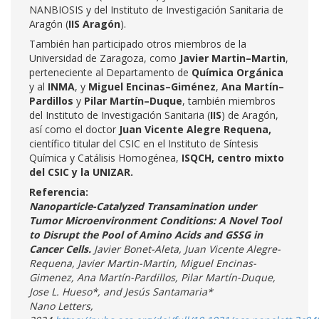
NANBIOSIS y del Instituto de Investigación Sanitaria de
Aragón (
IIS Aragón
).
También han participado otros miembros de la
Universidad de Zaragoza, como
Javier Martin–Martin
,
perteneciente al Departamento de
Química Orgánica
y al
INMA
, y
Miguel Encinas–Giménez
,
Ana Martín–
Pardillos
y
Pilar Martín–Duque
, también miembros
del Instituto de Investigación Sanitaria (
IIS
) de Aragón,
así como el doctor
Juan Vicente Alegre Requena,
científico titular del CSIC en el Instituto de Síntesis
Química y Catálisis Homogénea,
ISQCH, centro mixto
del CSIC y la UNIZAR.
Referencia:
Nanoparticle-Catalyzed Transamination under
Tumor Microenvironment Conditions: A Novel Tool
to Disrupt the Pool of Amino Acids and GSSG in
Cancer Cells.
Javier Bonet-Aleta, Juan Vicente Alegre-
Requena, Javier Martin-Martin, Miguel Encinas-
Gimenez, Ana Martín-Pardillos, Pilar Martín-Duque,
Jose L. Hueso*, and Jesús Santamaria*
Nano Letters,