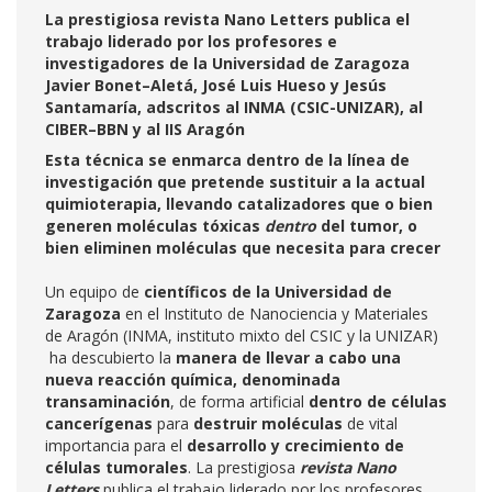
La prestigiosa revista Nano Letters publica el
trabajo liderado por los profesores e
investigadores de la Universidad de Zaragoza
Javier Bonet–Aletá, José Luis Hueso y Jesús
Santamaría, adscritos al INMA (CSIC-UNIZAR), al
CIBER–BBN y al IIS Aragón
Esta técnica se enmarca dentro de la línea de
investigación que pretende sustituir a la actual
quimioterapia, llevando catalizadores que o bien
generen moléculas tóxicas
dentro
del tumor, o
bien eliminen moléculas que necesita para crecer
Un equipo de
científicos de la Universidad de
Zaragoza
en el Instituto de Nanociencia y Materiales
de Aragón (INMA, instituto mixto del CSIC y la UNIZAR)
ha descubierto la
manera de llevar a cabo una
nueva reacción química, denominada
transaminación
, de forma artificial
dentro de células
cancerígenas
para
destruir moléculas
de vital
importancia para el
desarrollo y crecimiento de
células tumorales
. La prestigiosa
revista Nano
Letters
publica el trabajo liderado por los profesores