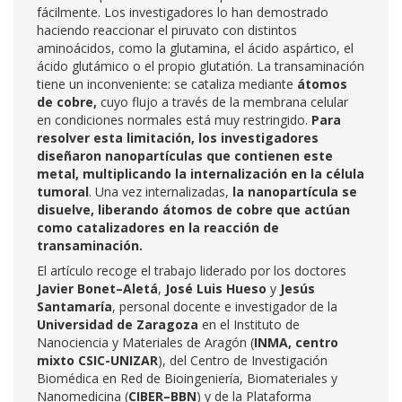
fácilmente. Los investigadores lo han demostrado
haciendo reaccionar el piruvato con distintos
aminoácidos, como la glutamina, el ácido aspártico, el
ácido glutámico o el propio glutatión. La transaminación
tiene un inconveniente: se cataliza mediante
átomos
de cobre,
cuyo flujo a través de la membrana celular
en condiciones normales está muy restringido.
Para
resolver esta limitación, los investigadores
diseñaron nanopartículas que contienen este
metal, multiplicando la internalización en la célula
tumoral
. Una vez internalizadas,
la nanopartícula se
disuelve, liberando átomos de cobre que actúan
como catalizadores en la reacción de
transaminación.
El artículo recoge el trabajo liderado por los doctores
Javier Bonet–Aletá
,
José Luis Hueso
y
Jesús
Santamaría
, personal docente e investigador de la
Universidad de Zaragoza
en el Instituto de
Nanociencia y Materiales de Aragón (
INMA, centro
mixto CSIC-UNIZAR
), del Centro de Investigación
Biomédica en Red de Bioingeniería, Biomateriales y
Nanomedicina (
CIBER–BBN
) y de la Plataforma