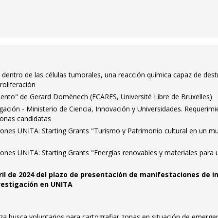
dentro de las células tumorales, una reacción química capaz de destr
roliferación
alento" de Gerard Domènech (ECARES, Université Libre de Bruxelles)
igación - Ministerio de Ciencia, Innovación y Universidades. Requerim
sonas candidatas
ones UNITA: Starting Grants "Turismo y Patrimonio cultural en un m
ones UNITA: Starting Grants "Energías renovables y materiales para 
bril de 2024 del plazo de presentación de manifestaciones de i
vestigación en UNITA
za busca voluntarios para cartografiar zonas en situación de emergen