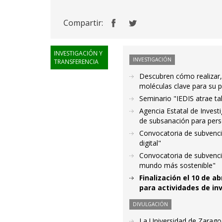
Compartir:
INVESTIGACIÓN Y
INVESTIGACIÓN
TRANSFERENCIA
Descubren cómo realizar, 
moléculas clave para su p
Seminario "IEDIS atrae t
Agencia Estatal de Invest
de subsanación para per
Convocatoria de subvenci
digital"
Convocatoria de subvenci
mundo más sostenible"
Finalización el 10 de a
para actividades de in
DIVULGACIÓN
La Universidad de Zarago