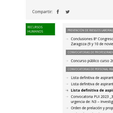
Compartir:
RECURSOS
PREVENCIÓN DE RIESGOS LABORAL
HUMANOS
Conclusiones 8º Congreso
Zaragoza (9 y 10 de novi
CONVOCATORIAS DE PROFESORAD
Concurso público curso 20
CONVOCATORIAS DE PERSONAL IN
Lista definitiva de aspir
Lista definitiva de aspir
Lista definitiva de as
Convocatoria PUI 2023 _3
urgencia de: N3 – Investig
Orden de prelación y pro