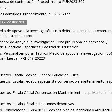
puesta de contratación. Procedimiento PUI/2023-307
23-328
antes admitidos. Procedimiento PUI/2023-327
 LA INVESTIGACIÓN
io de Apoyo a la Investigación. Lista definitiva admitidos. Departa
ía de Sistemas. EINA.
erior de Apoyo a la Investigación. Lista provisional de admitidos y
e Didácticas Específicas. Facultad de Educación.
dos. Personal temporal. Técnico Medio de apoyo a la investigación (LB)
rior (Huesca). PRI_049_20223
puestos. Escala Técnico Superior Educación Física
puestos. Escala Técnico especialista conservación mantenimiento, esp
 puestos. Escala Oficial Conservación Mantenimiento, esp. Mantenimi
uestos. Escala Oficial instalaciones deportivas.
dos. Convocatoria CL-05/2023. Técnicos Medios Ingeniería y Arquitectu