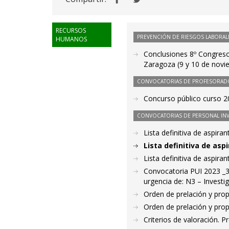
RECURSOS
PREVENCIÓN DE RIESGOS LABORAL
HUMANOS
Conclusiones 8º Congreso
Zaragoza (9 y 10 de novi
CONVOCATORIAS DE PROFESORAD
Concurso público curso 20
CONVOCATORIAS DE PERSONAL IN
Lista definitiva de aspir
Lista definitiva de as
Lista definitiva de aspir
Convocatoria PUI 2023 _3
urgencia de: N3 – Investig
Orden de prelación y pro
Orden de prelación y pro
Criterios de valoración. 