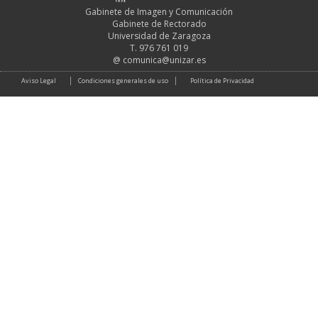
Gabinete de Imagen y Comunicación
Gabinete de Rectorado
Universidad de Zaragoza
T. 976 761 019
@
comunica@unizar.es
Aviso Legal
Condiciones generales de uso
Política de Privacidad