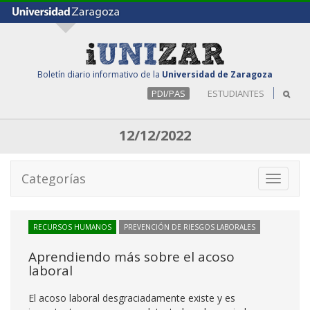
Boletín diario informativo de la
Universidad de Zaragoza
PDI/PAS
ESTUDIANTES
12/12/2022
Categorías
Toggle
navigati
RECURSOS HUMANOS
PREVENCIÓN DE RIESGOS LABORALES
Aprendiendo más sobre el acoso
laboral
El acoso laboral desgraciadamente existe y es