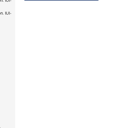
n. IUI-
n. IUI-
.