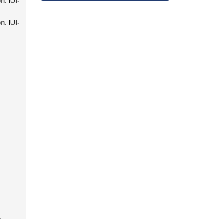
n. IUI-
n. IUI-
.