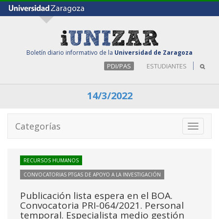
Boletín diario informativo de la
Universidad de Zaragoza
PDI/PAS
ESTUDIANTES
14/3/2022
Categorías
Toggle
navigati
RECURSOS HUMANOS
CONVOCATORIAS PTGAS DE APOYO A LA INVESTIGACIÓN
Publicación lista espera en el BOA.
Convocatoria PRI-064/2021. Personal
temporal. Especialista medio gestión