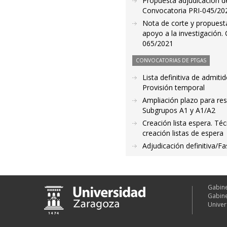
Propuesta adjudicación de
Convocatoria PRI-045/2021
Nota de corte y propuesta
apoyo a la investigación.
065/2021
CONVOCATORIAS DE PTGAS
Lista definitiva de admiti
Provisión temporal
Ampliación plazo para res
Subgrupos A1 y A1/A2
Creación lista espera. Té
creación listas de espera
Adjudicación definitiva/F
Gabine
Gabine
Univer