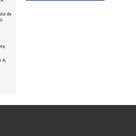
CH.
sta de
I-
rte.
o A,