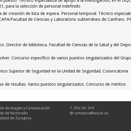
l puesto. Técnico especialista de apoyo a la investigación, en el ISQ
, para la selección de personal indefinido
 de creación de lista de espera. Personal temporal. Técnico especiali
 CAPA/Facultad de Ciencias y Laboratorio subterráneo de Canfranc. PR
dos. Director de biblioteca. Facultad de Ciencias de la Salud y del Depo
olver. Concurso específico de varios puestos singularizados del Grup
cnico Superior de Seguridad en la Unidad de Seguridad. Convocatoria
ase de resultas. Varios puestos singularizados. Concurso de méritos
te de Imagen y Comunicación
T. 976 761 019
te de Rectorado
@
comunica@unizar.es
sidad de Zaragoza