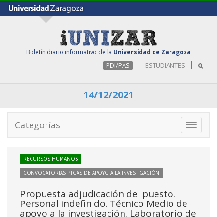
Boletín diario informativo de la
Universidad de Zaragoza
PDI/PAS
ESTUDIANTES
14/12/2021
Categorías
Toggle
navigati
RECURSOS HUMANOS
CONVOCATORIAS PTGAS DE APOYO A LA INVESTIGACIÓN
Propuesta adjudicación del puesto.
Personal indefinido. Técnico Medio de
apoyo a la investigación. Laboratorio de