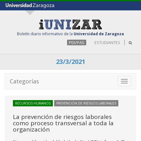
Boletín diario informativo de la
Universidad de Zaragoza
PDI/PAS
ESTUDIANTES
23/3/2021
Categorías
Toggle
navigati
RECURSOS HUMANOS
PREVENCIÓN DE RIESGOS LABORALES
La prevención de riesgos laborales
como proceso transversal a toda la
organización