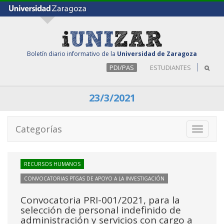
Boletín diario informativo de la
Universidad de Zaragoza
PDI/PAS
ESTUDIANTES
23/3/2021
Categorías
Toggle
navigati
RECURSOS HUMANOS
CONVOCATORIAS PTGAS DE APOYO A LA INVESTIGACIÓN
Convocatoria PRI-001/2021, para la
selección de personal indefinido de
administración y servicios con cargo a