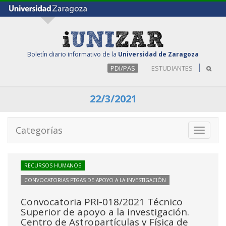
Boletín diario informativo de la
Universidad de Zaragoza
PDI/PAS
ESTUDIANTES
22/3/2021
Categorías
Toggle
navigati
RECURSOS HUMANOS
CONVOCATORIAS PTGAS DE APOYO A LA INVESTIGACIÓN
Convocatoria PRI-018/2021 Técnico
Superior de apoyo a la investigación.
Centro de Astropartículas y Física de