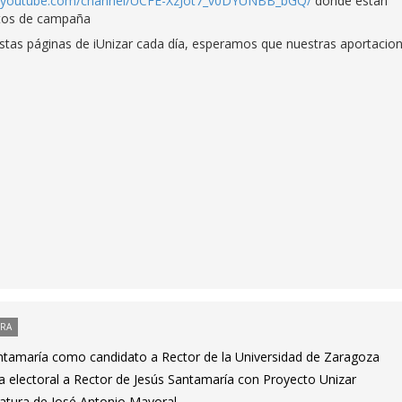
w.youtube.com/channel/UCFE-XzJot7_v0DYUNBB_bGQ/
donde están
actos de campaña
stas páginas de iUnizar cada día, esperamos que nuestras aportacio
ORA
ntamaría como candidato a Rector de la Universidad de Zaragoza
a electoral a Rector de Jesús Santamaría con Proyecto Unizar
datura de José Antonio Mayoral