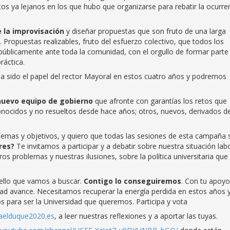
s ya lejanos en los que hubo que organizarse para rebatir la ocurre
e la improvisación
y diseñar propuestas que son fruto de una larga
 Propuestas realizables, fruto del esfuerzo colectivo, que todos los
úblicamente ante toda la comunidad, con el orgullo de formar parte
ráctica.
ha sido el papel del rector Mayoral en estos cuatro años y podremos
nuevo equipo de gobierno
que afronte con garantías los retos que
conocidos y no resueltos desde hace años; otros, nuevos, derivados de
emas y objetivos, y quiero que todas las sesiones de esta campaña 
eres?
Te invitamos a participar y a debatir sobre nuestra situación labo
os problemas y nuestras ilusiones, sobre la política universitaria que
uello que vamos a buscar.
Contigo lo conseguiremos
. Con tu apoyo
d avance. Necesitamos recuperar la energía perdida en estos años y
para ser la Universidad que queremos. Participa y vota
aelduque2020.es
, a leer nuestras reflexiones y a aportar las tuyas.