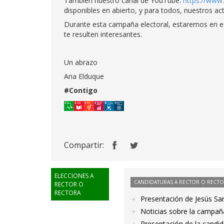
También nuestro canal de YouTube:
https://ww
disponibles en abierto, y para todos, nuestros 
Durante esta campaña electoral, estaremos en e
te resulten interesantes.
Un abrazo
Ana Elduque
#Contigo
Compartir:
ELECCIONES A
CANDIDATURAS A RECTOR O RECT
RECTOR O
RECTORA
Presentación de Jesús Sa
Noticias sobre la campañ
Presentación de la candi