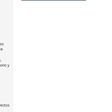
cos
za.
.
orio y
yectos