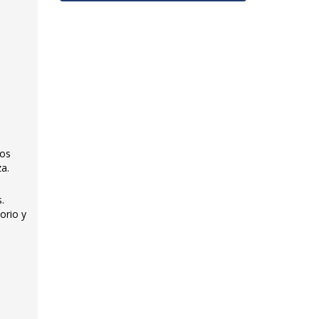
cos
za.
.
orio y