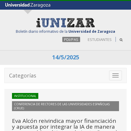
Boletín diario informativo de la
Universidad de Zaragoza
PDI/PAS
ESTUDIANTES
14/5/2025
Categorías
Toggle
navigati
INSTITUCIONAL
CONFERENCIA DE RECTORES DE LAS UNIVERSIDADES ESPAÑOLAS
(CRUE)
Eva Alcón reivindica mayor financiación
y apuesta por integrar la IA de manera