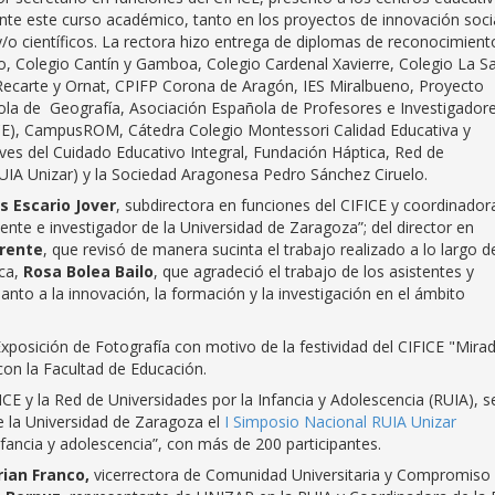
nte este curso académico, tanto en los proyectos de innovación soci
o científicos. La rectora hizo entrega de diplomas de reconocimient
o, Colegio Cantín y Gamboa, Colegio Cardenal Xavierre, Colegio La Sa
 Recarte y Ornat, CPIFP Corona de Aragón, IES Miralbueno, Proyecto
ola de Geografía, Asociación Española de Profesores e Investigador
ICE), CampusROM, Cátedra Colegio Montessori Calidad Educativa y
ves del Cuidado Educativo Integral, Fundación Háptica, Red de
(RUIA Unizar) y la Sociedad Aragonesa Pedro Sánchez Ciruelo.
s Escario Jover
, subdirectora en funciones del CIFICE y coordinador
nte e investigador de la Universidad de Zaragoza”; del director en
rente
, que revisó de manera sucinta el trabajo realizado a lo largo d
ica,
Rosa Bolea Bailo
, que agradeció el trabajo de los asistentes y
nto a la innovación, la formación y la investigación en el ámbito
Exposición de Fotografía con motivo de la festividad del CIFICE "Mira
 con la Facultad de Educación.
ICE y la Red de Universidades por la Infancia y Adolescencia (RUIA), s
de la Universidad de Zaragoza el
I Simposio Nacional RUIA Unizar
infancia y adolescencia”, con más de 200 participantes.
ian Franco,
vicerrectora de Comunidad Universitaria y Compromiso