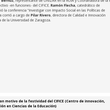
é Bernuz
, representante de UNIZAR en la RUIA y Coordinadora de la
ctivo -en funciones- del CIFICE.
Ramón Flecha
, catedrático de
ó la conferencia “Investigar con Impacto Social en las Políticas de
da corrió a cargo de
Pilar Rivero
, directora de Calidad e Innovación
a de la Universidad de Zaragoza.
on motivo de la festividad del CIFICE (Centro de innovación,
ión en Ciencias de la Educación)