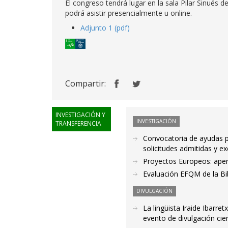
El congreso tendrá lugar en la sala Pilar Sinués de
podrá asistir presencialmente u online.
Adjunto 1 (pdf)
Compartir:
INVESTIGACIÓN Y
INVESTIGACIÓN
TRANSFERENCIA
Convocatoria de ayudas pa
solicitudes admitidas y ex
Proyectos Europeos: aper
Evaluación EFQM de la Bi
DIVULGACIÓN
La lingüista Iraide Ibarr
evento de divulgación cie