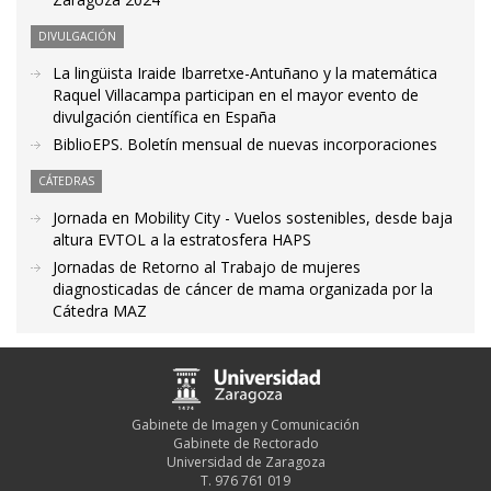
DIVULGACIÓN
La lingüista Iraide Ibarretxe-Antuñano y la matemática
Raquel Villacampa participan en el mayor evento de
divulgación científica en España
BiblioEPS. Boletín mensual de nuevas incorporaciones
CÁTEDRAS
Jornada en Mobility City - Vuelos sostenibles, desde baja
altura EVTOL a la estratosfera HAPS
Jornadas de Retorno al Trabajo de mujeres
diagnosticadas de cáncer de mama organizada por la
Cátedra MAZ
Gabinete de Imagen y Comunicación
Gabinete de Rectorado
Universidad de Zaragoza
T. 976 761 019