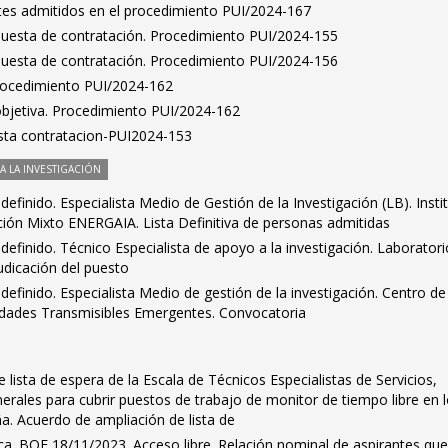
antes admitidos en el procedimiento PUI/2024-167
puesta de contratación. Procedimiento PUI/2024-155
puesta de contratación. Procedimiento PUI/2024-156
Procedimiento PUI/2024-162
bjetiva. Procedimiento PUI/2024-162
sta contratacion-PUI2024-153
 LA INVESTIGACIÓN
efinido. Especialista Medio de Gestión de la Investigación (LB). Insti
ación Mixto ENERGAIA. Lista Definitiva de personas admitidas
definido. Técnico Especialista de apoyo a la investigación. Laboratori
dicación del puesto
definido. Especialista Medio de gestión de la investigación. Centro de
edades Transmisibles Emergentes. Convocatoria
 lista de espera de la Escala de Técnicos Especialistas de Servicios,
nerales para cubrir puestos de trabajo de monitor de tiempo libre en 
 Acuerdo de ampliación de lista de
teca. BOE 18/11/2023. Acceso libre. Relación nominal de aspirantes qu