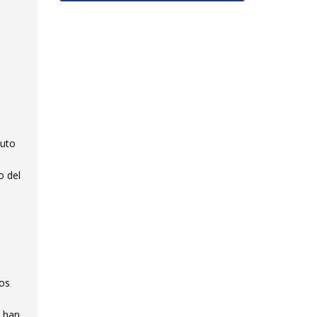
tuto
o del
los
e han