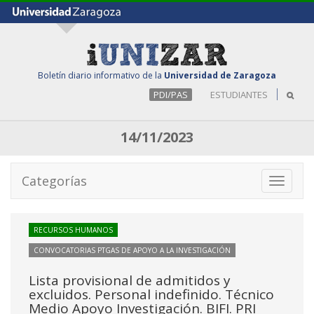
Boletín diario informativo de la
Universidad de Zaragoza
PDI/PAS
ESTUDIANTES
14/11/2023
Categorías
Toggle
navigati
RECURSOS HUMANOS
CONVOCATORIAS PTGAS DE APOYO A LA INVESTIGACIÓN
Lista provisional de admitidos y
excluidos. Personal indefinido. Técnico
Medio Apoyo Investigación. BIFI. PRI