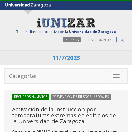
Boletín diario informativo de la
Universidad de Zaragoza
PDI/PAS
ESTUDIANTES
11/7/2023
Categorías
Toggle
navigati
RECURSOS HUMANOS
PREVENCIÓN DE RIESGOS LABORALES
Activación de la Instrucción por
temperaturas extremas en edificios de
la Universidad de Zaragoza
Aviso de la AEMET de nivel rojo por temperaturas