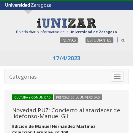
Boletín diario informativo de la
Universidad de Zaragoza
PDI/PAS
ESTUDIANTES
17/4/2023
Categorías
Toggle
navigati
CULTURA Y COMUNIDAD
PRENSAS DE LA UNIVERSIDAD
Novedad PUZ: Concierto al atardecer de
Ildefonso-Manuel Gil
Edición de Manuel Hernández Martínez
Colección Larumbe, nº 108