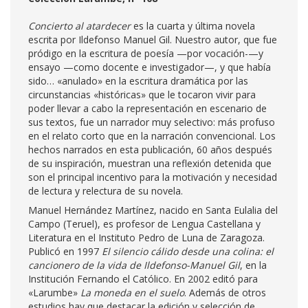
Concierto al atardecer
es la cuarta y última novela
escrita por Ildefonso Manuel Gil. Nuestro autor, que fue
pródigo en la escritura de poesía —por vocación-—y
ensayo —como docente e investigador—, y que había
sido… «anulado» en la escritura dramática por las
circunstancias «históricas» que le tocaron vivir para
poder llevar a cabo la representación en escenario de
sus textos, fue un narrador muy selectivo: más profuso
en el relato corto que en la narración convencional. Los
hechos narrados en esta publicación, 60 años después
de su inspiración, muestran una reflexión detenida que
son el principal incentivo para la motivación y necesidad
de lectura y relectura de su novela.
Manuel Hernández Martínez, nacido en Santa Eulalia del
Campo (Teruel), es profesor de Lengua Castellana y
Literatura en el Instituto Pedro de Luna de Zaragoza.
Publicó en 1997
El silencio cálido desde una colina: el
cancionero de la vida de Ildefonso-Manuel Gil
, en la
Institución Fernando el Católico. En 2002 editó para
«Larumbe»
La moneda en el suelo
. Además de otros
estudios hay que destacar la edición y selección de