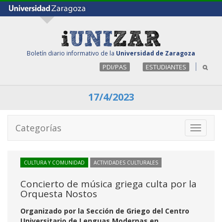
Boletín diario informativo de la
Universidad de Zaragoza
PDI/PAS
ESTUDIANTES
17/4/2023
Categorías
Toggle
navigati
CULTURA Y COMUNIDAD
ACTIVIDADES CULTURALES
Concierto de música griega culta por la
Orquesta Nostos
Organizado por la Sección de Griego del Centro
Universitario de Lenguas Modernas en