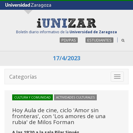
Boletín diario informativo de la
Universidad de Zaragoza
PDI/PAS
ESTUDIANTES
17/4/2023
Categorías
Toggle
navigati
CULTURA Y COMUNIDAD
ACTIVIDADES CULTURALES
Hoy Aula de cine, ciclo 'Amor sin
fronteras', con 'Los amores de una
rubia' de Milos Forman
A las 19'30 a la sala Pilar Sinués