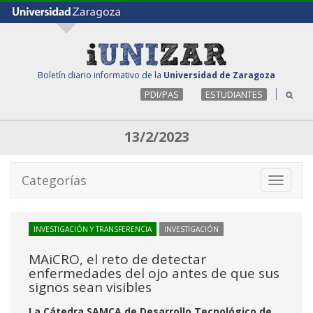
Boletín diario informativo de la
Universidad de Zaragoza
PDI/PAS
ESTUDIANTES
13/2/2023
Categorías
Toggle
navigati
INVESTIGACIÓN Y TRANSFERENCIA
INVESTIGACIÓN
MAiCRO, el reto de detectar
enfermedades del ojo antes de que sus
signos sean visibles
La Cátedra SAMCA de Desarrollo Tecnológico de