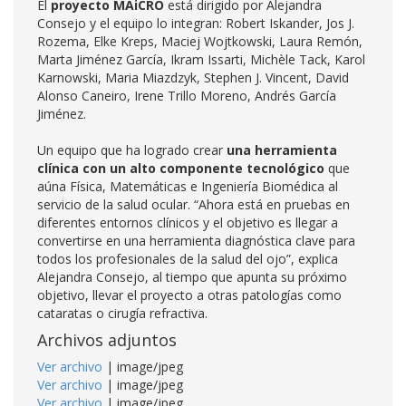
El
proyecto MAiCRO
está dirigido por Alejandra
Consejo y el equipo lo integran: Robert Iskander, Jos J.
Rozema, Elke Kreps, Maciej Wojtkowski, Laura Remón,
Marta Jiménez García, Ikram Issarti, Michèle Tack, Karol
Karnowski, Maria Miazdzyk, Stephen J. Vincent, David
Alonso Caneiro, Irene Trillo Moreno, Andrés García
Jiménez.
Un equipo que ha logrado crear
una herramienta
clínica con un alto componente tecnológico
que
aúna Física, Matemáticas e Ingeniería Biomédica al
servicio de la salud ocular. “Ahora está en pruebas en
diferentes entornos clínicos y el objetivo es llegar a
convertirse en una herramienta diagnóstica clave para
todos los profesionales de la salud del ojo”, explica
Alejandra Consejo, al tiempo que apunta su próximo
objetivo, llevar el proyecto a otras patologías como
cataratas o cirugía refractiva.
Archivos adjuntos
Ver archivo
| image/jpeg
Ver archivo
| image/jpeg
Ver archivo
| image/jpeg