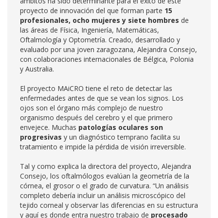
ámbitos ha sido determinante para el éxito de este
proyecto de innovación del que forman parte
15
profesionales, ocho mujeres y siete hombres
de
las áreas de Física, Ingeniería, Matemáticas,
Oftalmología y Optometría. Creado, desarrollado y
evaluado por una joven zaragozana, Alejandra Consejo,
con colaboraciones internacionales de Bélgica, Polonia
y Australia.
El proyecto MAiCRO tiene el reto de detectar las
enfermedades antes de que se vean los signos. Los
ojos son el órgano más complejo de nuestro
organismo después del cerebro y el que primero
envejece. Muchas
patologías oculares son
progresivas
y un diagnóstico temprano facilita su
tratamiento e impide la pérdida de visión irreversible.
Tal y como explica la directora del proyecto, Alejandra
Consejo, los oftalmólogos evalúan la geometría de la
córnea, el grosor o el grado de curvatura. “Un análisis
completo debería incluir un análisis microscópico del
tejido corneal y observar las diferencias en su estructura
y aquí es donde entra nuestro trabajo de
procesado